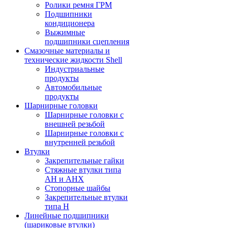
Ролики ремня ГРМ
Подшипники
кондиционера
Выжимные
подшипники сцепления
Смазочные материалы и
технические жидкости Shell
Индустриальные
продукты
Автомобильные
продукты
Шарнирные головки
Шарнирные головки с
внешней резьбой
Шарнирные головки с
внутренней резьбой
Втулки
Закрепительные гайки
Стяжные втулки типа
AH и AHX
Стопорные шайбы
Закрепительные втулки
типа H
Линейные подшипники
(шариковые втулки)