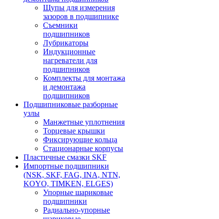
Щупы для измерения
зазоров в подшипнике
Съемники
подшипников
Лубрикаторы
Индукционные
нагреватели для
подшипников
Комплекты для монтажа
и демонтажа
подшипников
Подшипниковые разборные
узлы
Манжетные уплотнения
Торцевые крышки
Фиксирующие кольца
Стационарные корпусы
Пластичные смазки SKF
Импортные подшипники
(NSK, SKF, FAG, INA, NTN,
KOYO, TIMKEN, ELGES)
Упорные шариковые
подшипники
Радиально-упорные
шариковые