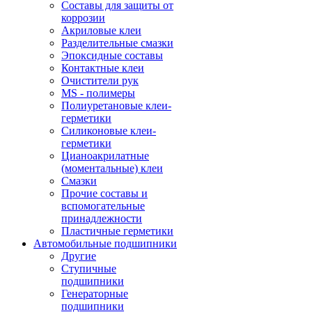
Составы для защиты от
коррозии
Акриловые клеи
Разделительные смазки
Эпоксидные составы
Контактные клеи
Очистители рук
MS - полимеры
Полиуретановые клеи-
герметики
Силиконовые клеи-
герметики
Цианоакрилатные
(моментальные) клеи
Смазки
Прочие составы и
вспомогательные
принадлежности
Пластичные герметики
Автомобильные подшипники
Другие
Ступичные
подшипники
Генераторные
подшипники