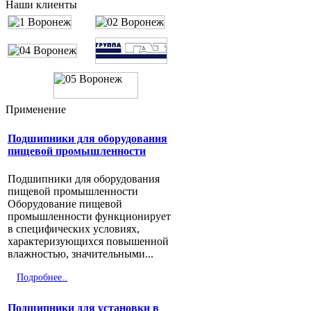
Наши клиенты
NTN и...
Подробнее..
Китайские производители
ZWZ LYC HRB C U DYZV
QIANCHAO SBC NXZ MOS TMB
Применение
KRAFT KG NIS FBJ
Подшипники для оборудования
Подробнее..
пищевой промышленности
Подшипники для оборудования
пищевой промышленности
Оборудование пищевой
промышленности функционирует
в специфических условиях,
характеризующихся повышенной
влажностью, значительными...
Подробнее..
Подшипники для установки в