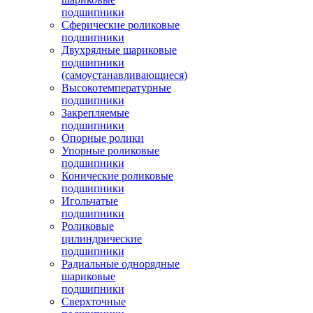
подшипники
Сферические роликовые
подшипники
Двухрядные шариковые
подшипники
(самоустанавливающиеся)
Высокотемпературные
подшипники
Закрепляемые
подшипники
Опорные ролики
Упорные роликовые
подшипники
Конические роликовые
подшипники
Игольчатые
подшипники
Роликовые
цилиндрические
подшипники
Радиальные однорядные
шариковые
подшипники
Сверхточные