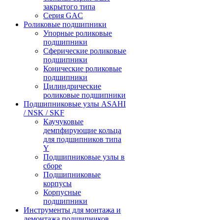
закрытого типа
Серия GAC
Роликовые подшипники
Упорные роликовые
подшипники
Сферические роликовые
подшипники
Конические роликовые
подшипники
Цилиндрические
роликовые подшипники
Подшипниковые узлы ASAHI
/ NSK / SKF
Каучуковые
демпфирующие кольца
для подшипников типа
Y
Подшипниковые узлы в
сборе
Подшипниковые
корпусы
Корпусные
подшипники
Инструменты для монтажа и
демонтажа подшипников