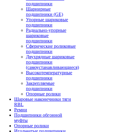
подшипники
Шарнирные
подшипники (GE)
Упорные шариковые
подшипники
Радиально-упорные
шариковые
подшипники
Сферические роликовые
подшипники
Двухрядные шариковые
подшипники
(самоустанавливающиеся)
Высокотемпературные
подшипники
Закрепляемые
подшипники
Опорные ролики
Шаровые наконечники тяги
RBL
Ремни
Подшипники обгонной
муфты
Опорные ролики
Игольчатые подшипники