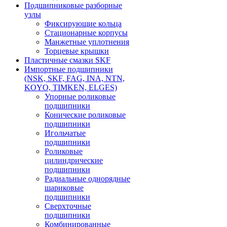
Подшипниковые разборные
узлы
Фиксирующие кольца
Стационарные корпусы
Манжетные уплотнения
Торцевые крышки
Пластичные смазки SKF
Импортные подшипники
(NSK, SKF, FAG, INA, NTN,
KOYO, TIMKEN, ELGES)
Упорные роликовые
подшипники
Конические роликовые
подшипники
Игольчатые
подшипники
Роликовые
цилиндрические
подшипники
Радиальные однорядные
шариковые
подшипники
Сверхточные
подшипники
Комбинированные