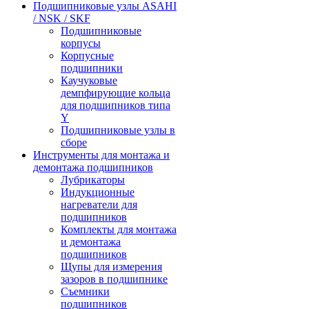
Подшипниковые узлы ASAHI
/ NSK / SKF
Подшипниковые
корпусы
Корпусные
подшипники
Каучуковые
демпфирующие кольца
для подшипников типа
Y
Подшипниковые узлы в
сборе
Инструменты для монтажа и
демонтажа подшипников
Лубрикаторы
Индукционные
нагреватели для
подшипников
Комплекты для монтажа
и демонтажа
подшипников
Щупы для измерения
зазоров в подшипнике
Съемники
подшипников