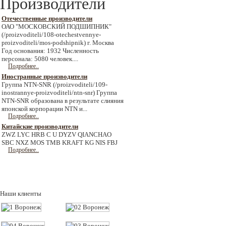
Производители
Отечественные производители
ОАО "МОСКОВСКИЙ ПОДШИПНИК"
(/proizvoditeli/108-otechestvennye-
proizvoditeli/mos-podshipnik) г. Москва
Год основания: 1932 Численность
персонала: 5080 человек....
Подробнее..
Иностранные производители
Группа NTN-SNR (/proizvoditeli/109-
inostrannye-proizvoditeli/ntn-snr) Группа
NTN-SNR образована в результате слияния
японской корпорации NTN и...
Подробнее..
Китайские производители
ZWZ LYC HRB C U DYZV QIANCHAO
SBC NXZ MOS TMB KRAFT KG NIS FBJ
Подробнее..
Наши клиенты