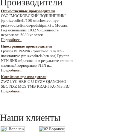
Производители
Отечественные производители
ОАО "МОСКОВСКИЙ ПОДШИПНИК"
(/proizvoditeli/108-otechestvennye-
proizvoditeli/mos-podshipnik) г. Москва
Год основания: 1932 Численность
персонала: 5080 человек....
Подробнее..
Иностранные производители
Группа NTN-SNR (/proizvoditeli/109-
inostrannye-proizvoditeli/ntn-snr) Группа
NTN-SNR образована в результате слияния
японской корпорации NTN и...
Подробнее..
Китайские производители
ZWZ LYC HRB C U DYZV QIANCHAO
SBC NXZ MOS TMB KRAFT KG NIS FBJ
Подробнее..
Наши клиенты