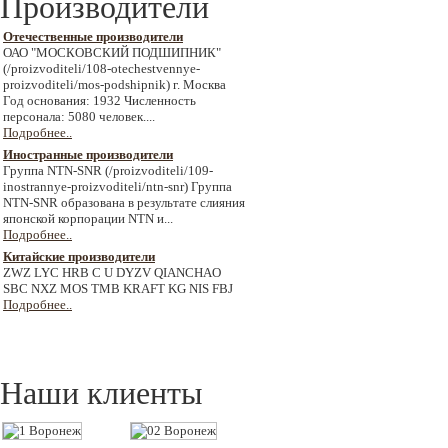
Производители
Отечественные производители
ОАО "МОСКОВСКИЙ ПОДШИПНИК"
(/proizvoditeli/108-otechestvennye-
proizvoditeli/mos-podshipnik) г. Москва
Год основания: 1932 Численность
персонала: 5080 человек....
Подробнее..
Иностранные производители
Группа NTN-SNR (/proizvoditeli/109-
inostrannye-proizvoditeli/ntn-snr) Группа
NTN-SNR образована в результате слияния
японской корпорации NTN и...
Подробнее..
Китайские производители
ZWZ LYC HRB C U DYZV QIANCHAO
SBC NXZ MOS TMB KRAFT KG NIS FBJ
Подробнее..
Наши клиенты