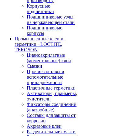
производств)
Корпусные
подшипники
Подшипниковые узлы
из нержавеющей стали
Подшипниковые
корпусы
Промышленные клеи и
герметики - LOCTITE,
TEROSON
Цианоакрилатные
(моментальные) клеи
Смазки
Прочие составы и
вспомогательные
принадлежности
Пластичные герметики
Активаторы, праймеры,
очистители
Фиксаторы соединений
(анаэробные)
Составы для защиты от
коррозии
Акриловые клеи
Разделительные смазки