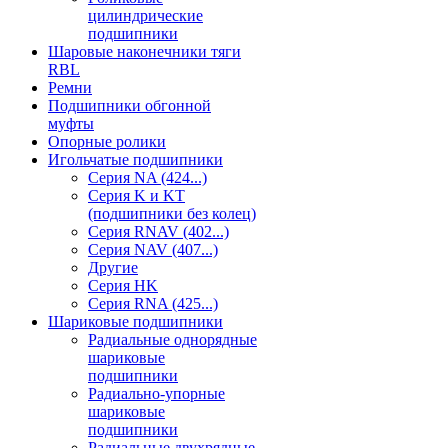
цилиндрические
подшипники
Шаровые наконечники тяги
RBL
Ремни
Подшипники обгонной
муфты
Опорные ролики
Игольчатые подшипники
Серия NA (424...)
Серия K и KT
(подшипники без колец)
Серия RNAV (402...)
Серия NAV (407...)
Другие
Серия HK
Серия RNA (425...)
Шариковые подшипники
Радиальные однорядные
шариковые
подшипники
Радиально-упорные
шариковые
подшипники
Радиальные двухрядные