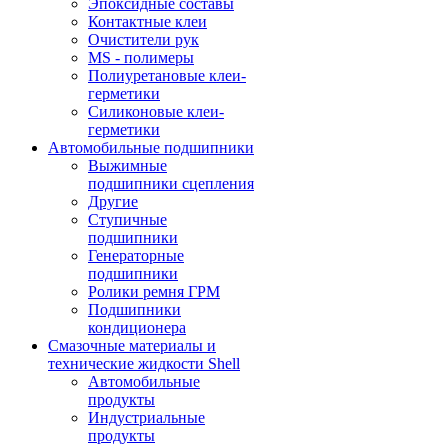
Эпоксидные составы
Контактные клеи
Очистители рук
MS - полимеры
Полиуретановые клеи-
герметики
Силиконовые клеи-
герметики
Автомобильные подшипники
Выжимные
подшипники сцепления
Другие
Ступичные
подшипники
Генераторные
подшипники
Ролики ремня ГРМ
Подшипники
кондиционера
Смазочные материалы и
технические жидкости Shell
Автомобильные
продукты
Индустриальные
продукты