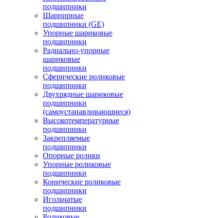
подшипники
Шарнирные
подшипники (GE)
Упорные шариковые
подшипники
Радиально-упорные
шариковые
подшипники
Сферические роликовые
подшипники
Двухрядные шариковые
подшипники
(самоустанавливающиеся)
Высокотемпературные
подшипники
Закрепляемые
подшипники
Опорные ролики
Упорные роликовые
подшипники
Конические роликовые
подшипники
Игольчатые
подшипники
Роликовые