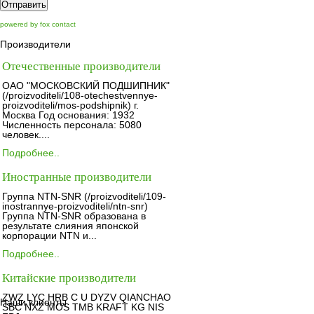
Отправить
powered by fox contact
Производители
Отечественные производители
ОАО "МОСКОВСКИЙ ПОДШИПНИК"
(/proizvoditeli/108-otechestvennye-
proizvoditeli/mos-podshipnik) г.
Москва Год основания: 1932
Численность персонала: 5080
человек....
Подробнее..
Иностранные производители
Группа NTN-SNR (/proizvoditeli/109-
inostrannye-proizvoditeli/ntn-snr)
Группа NTN-SNR образована в
результате слияния японской
корпорации NTN и...
Подробнее..
Китайские производители
ZWZ LYC HRB C U DYZV QIANCHAO
Наши клиенты
SBC NXZ MOS TMB KRAFT KG NIS