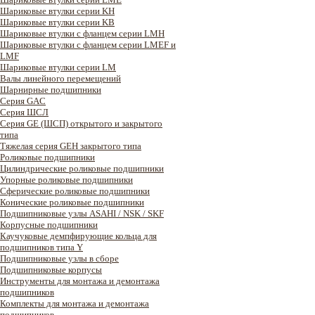
Шариковые втулки серии KH
Шариковые втулки серии KB
Шариковые втулки с фланцем серии LMH
Шариковые втулки с фланцем серии LMEF и
LMF
Шариковые втулки серии LM
Валы линейного перемещений
Шарнирные подшипники
Серия GAC
Cерия ШСЛ
Серия GE (ШСП) открытого и закрытого
типа
Тяжелая серия GEH закрытого типа
Роликовые подшипники
Цилиндрические роликовые подшипники
Упорные роликовые подшипники
Сферические роликовые подшипники
Конические роликовые подшипники
Подшипниковые узлы ASAHI / NSK / SKF
Корпусные подшипники
Каучуковые демпфирующие кольца для
подшипников типа Y
Подшипниковые узлы в сборе
Подшипниковые корпусы
Инструменты для монтажа и демонтажа
подшипников
Комплекты для монтажа и демонтажа
подшипников