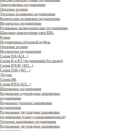
Закрепляемые подшипники
Опорные ролики
Упорные роликовые подшипники
Конические роликовые подшипники
Игольчатые подшипники
Роликовые цилиндрические подшипники
Шаровые наконечники тяги RBL
Ремни
Подшипники обгонной муфты
Опорные ролики
Игольчатые подшипники
Серия NA (424...)
Серия K и KT (подшипники без колец)
Серия RNAV (402...)
Серия NAV (407...)
Другие
Серия HK
Серия RNA (425...)
Шариковые подшипники
Радиальные однорядные шариковые
подшипники
Радиально-упорные шариковые
подшипники
Радиальные двухрядные шариковые
подшипники (самоустанавливающиеся)
Упорные шариковые подшипники
Радиальные двухрядные шариковые
подшипники