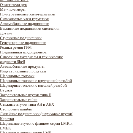
Очистители рук
MS - полимеры
Полиуретановые клеи-герметики
Силиконовые клеи-герметики
Автомобильные подшипники
Выжимные подшипники сцепления
Другие
Ступичные подшипники
Генераторные подшипники
Ролики ремня ГРМ
Подшипники кондиционера
Смазочные материалы и технические
жидкости Shell
Автомобильные продукты
Индустриальные продукты
Шарнирные головки
Шарнирные головки с внутренней резьбой
Шарнирные головки с внешней резьбой
Втулки
Закрепительные втулки типа H
Закрепительные гайки
Стяжные втулки типа AH и AHX
Стопорные шайбы
Линейные подшипники (шариковые втулки)
Каретки
Шариковые втулки с фланцем серии LMK и
LMEK
Шариковые втулки серии LME