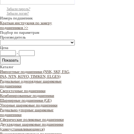
Забыли пароль?
Забыли логин?
Измерь подшипник
Краткая инструкция по замеру
подшипников >>
Подбор по параметрам
Производитель
Цена
-
Каталог
Импортные подшипники (NSK, SKF, FAG,
INA, NTN, KOYO, TIMKEN, ELGES)
Радиальные однорядные шариковые
подшипники
Сверхточные подшипники
Комбинированные подшипники
Шарнирные подшипники (GE)
Упорные шариковые подшипники
Радиально-упорные шариковые
подшипники
Сферические роликовые подшипники
Двухрядные шариковые подшипники
(самоустанавливающиеся)
Высокотемпературные подшипники