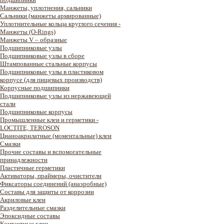
Манжеты, уплотнения, сальники
Сальники (манжеты армированные)
Уплотнительные кольца круглого сечения -
Манжеты (O-Rings)
Манжеты V – образные
Подшипниковые узлы
Подшипниковые узлы в сборе
Штампованные стальные корпусы
Подшипниковые узлы в пластиковом
корпусе (для пищевых производств)
Корпусные подшипники
Подшипниковые узлы из нержавеющей
стали
Подшипниковые корпусы
Промышленные клеи и герметики -
LOCTITE, TEROSON
Цианоакрилатные (моментальные) клеи
Смазки
Прочие составы и вспомогательные
принадлежности
Пластичные герметики
Активаторы, праймеры, очистители
Фиксаторы соединений (анаэробные)
Составы для защиты от коррозии
Акриловые клеи
Разделительные смазки
Эпоксидные составы
Контактные клеи