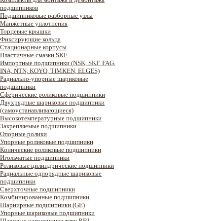
подшипников
Подшипниковые разборные узлы
Манжетные уплотнения
Торцевые крышки
Фиксирующие кольца
Стационарные корпусы
Пластичные смазки SKF
Импортные подшипники (NSK, SKF, FAG,
INA, NTN, KOYO, TIMKEN, ELGES)
Радиально-упорные шариковые
подшипники
Сферические роликовые подшипники
Двухрядные шариковые подшипники
(самоустанавливающиеся)
Высокотемпературные подшипники
Закрепляемые подшипники
Опорные ролики
Упорные роликовые подшипники
Конические роликовые подшипники
Игольчатые подшипники
Роликовые цилиндрические подшипники
Радиальные однорядные шариковые
подшипники
Сверхточные подшипники
Комбинированные подшипники
Шарнирные подшипники (GE)
Упорные шариковые подшипники
Шаровые наконечники тяги RBL