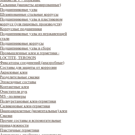
Сальники (манжеты армированные)
Подшипниковые узлы
Штампованные стальные корпусы
Подшипниковые узлы в пластиковом
корпусе (для пищевых производств)
Корпусные подшипники
Подшипниковые узлы из нержавеющей
стали
Подшипниковые корпусы
Подшипниковые узлы в сборе
Промышленные клеи и герметики -
LOCTITE, TEROSON
Фиксаторы соединений (анаэробные)
Составы для защиты от коррозии
Акриловые клеи
Разделительные смазки
Эпоксидные составы
Контактные клеи
Очистители рук
MS - полимеры
Полиуретановые клеи-герметики
Силиконовые клеи-герметики
Цианоакрилатные (моментальные) клеи
Смазки
Прочие составы и вспомогательные
принадлежности
Пластичные герметики
Активаторы, праймеры, очистители