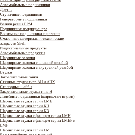
Автомобильные подшипники
Другие
Ступичные подшипники
Генераторные подшипники
Ролики ремня ГРМ
Подшипники кондиционера
Выжимные подшипники сцепления
Смазочные материалы и технические
жидкости Shell
Индустриальные продукты
Автомобильные продукты
Шарнирные головки
Шарнирные головки с внешней резьбой
Шарнирные головки с внутренней резьбой
Втулки
Закрепительные гайки
Стяжные втулки типа AH и AHX
Стопорные шайбы
Закрепительные втулки типа H
Линейные подшипники (шариковые втулки)
Шариковые втулки серии LME
Шариковые втулки серии KH
Шариковые втулки серии KB
Шариковые втулки с фланцем серии LMH
Шариковые втулки с фланцем серии LMEF и
LMF
Шариковые втулки серии LM
Валы линейного перемещений