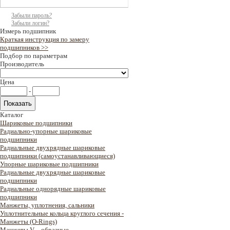
Забыли пароль?
Забыли логин?
Измерь подшипник
Краткая инструкция по замеру
подшипников >>
Подбор по параметрам
Производитель
Цена
-
Каталог
Шариковые подшипники
Радиально-упорные шариковые
подшипники
Радиальные двухрядные шариковые
подшипники (самоустанавливающиеся)
Упорные шариковые подшипники
Радиальные двухрядные шариковые
подшипники
Радиальные однорядные шариковые
подшипники
Манжеты, уплотнения, сальники
Уплотнительные кольца круглого сечения -
Манжеты (O-Rings)
Манжеты V – образные