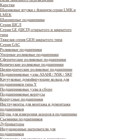
Каретки
Шариковые втулки с фланцем серии LMK и
LMEK
Шарнирные подшипники
Cерия ШСЛ
Серия GE (ШСП) открытого и закрытого
типа
Тяжелая серия GEH закрытого типа
Серия GAC
Роликовые подшипники
Упорные роликовые подшипники
Сферические роликовые подшипники
Конические роликовые подшипники
Цилиндрические роликовые подшипники
Подшипниковые узлы ASAHI / NSK / SKF
Каучуковые демпфирующие кольца для
подшипников типа Y
Подшипниковые узлы в сборе
Подшипниковые корпусы
Корпусные подшипники
Инструменты для монтажа и демонтажа
подшипников
Щупы для измерения зазоров в подшипнике
Съемники подшипников
Лубрикаторы
Индукционные нагреватели для
подшипников
Комплекты для монтажа и демонтажа