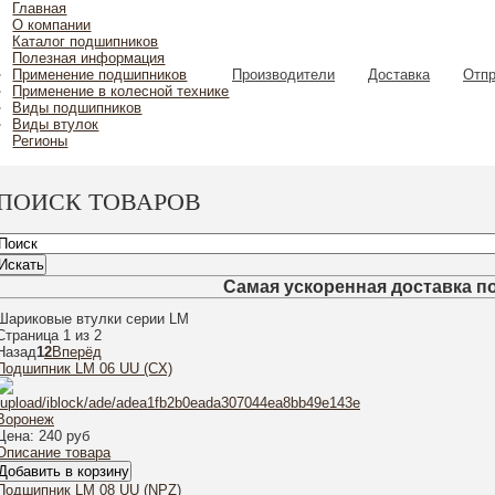
Главная
О компании
Каталог подшипников
Полезная информация
Применение подшипников
Производители
Доставка
Отпр
Применение в колесной технике
Виды подшипников
Виды втулок
Регионы
ПОИСК ТОВАРОВ
Самая ускоренная доставка п
Шариковые втулки серии LM
Страница 1 из 2
-
Назад
1
2
Вперёд
Подшипник LM 06 UU (CX)
-
-
Цена:
240 руб
Описание товара
Подшипник LM 08 UU (NPZ)