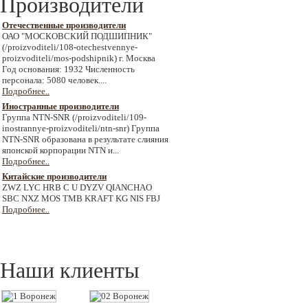
Производители
Отечественные производители
ОАО "МОСКОВСКИЙ ПОДШИПНИК"
(/proizvoditeli/108-otechestvennye-
proizvoditeli/mos-podshipnik) г. Москва
Год основания: 1932 Численность
персонала: 5080 человек....
Подробнее..
Иностранные производители
Группа NTN-SNR (/proizvoditeli/109-
inostrannye-proizvoditeli/ntn-snr) Группа
NTN-SNR образована в результате слияния
японской корпорации NTN и...
Подробнее..
Китайские производители
ZWZ LYC HRB C U DYZV QIANCHAO
SBC NXZ MOS TMB KRAFT KG NIS FBJ
Подробнее..
Наши клиенты