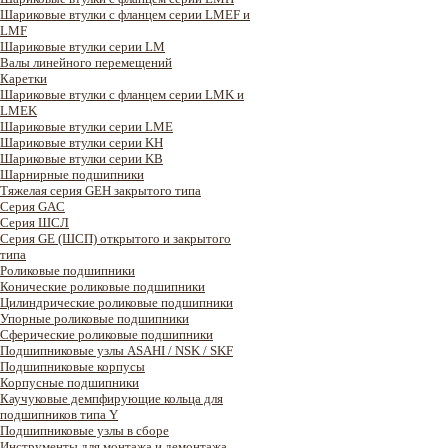
Шариковые втулки с фланцем серии LMEF и
LMF
Шариковые втулки серии LM
Валы линейного перемещений
Каретки
Шариковые втулки с фланцем серии LMK и
LMEK
Шариковые втулки серии LME
Шариковые втулки серии KH
Шариковые втулки серии KB
Шарнирные подшипники
Тяжелая серия GEH закрытого типа
Серия GAC
Cерия ШСЛ
Серия GE (ШСП) открытого и закрытого
типа
Роликовые подшипники
Конические роликовые подшипники
Цилиндрические роликовые подшипники
Упорные роликовые подшипники
Сферические роликовые подшипники
Подшипниковые узлы ASAHI / NSK / SKF
Подшипниковые корпусы
Корпусные подшипники
Каучуковые демпфирующие кольца для
подшипников типа Y
Подшипниковые узлы в сборе
Инструменты для монтажа и демонтажа