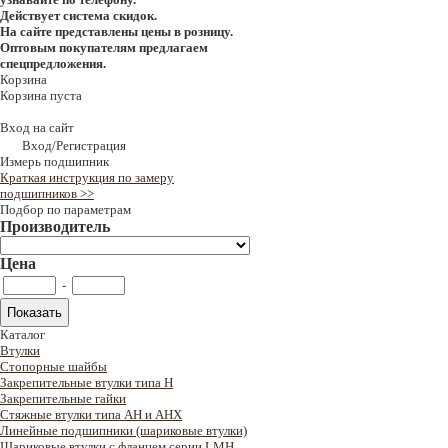
Действует система скидок.
На сайте представлены цены в розницу.
Оптовым покупателям предлагаем
спецпредложения.
Корзина
Корзина пуста
Вход на сайт
Вход/Регистрация
Измерь подшипник
Краткая инструкция по замеру
подшипников >>
Подбор по параметрам
Производитель
Цена
-
Каталог
Втулки
Стопорные шайбы
Закрепительные втулки типа H
Закрепительные гайки
Стяжные втулки типа AH и AHX
Линейные подшипники (шариковые втулки)
Шариковые втулки с фланцем серии LMH