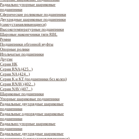
Радиально-упорные шариковые
подшипники
Сферические роликовые подшипники
Двухрядные шариковые подшипники
(самоустанавливающиеся)
Высокотемпературные подшипники
Шаровые наконечники тяги RBL
Ремни
Подшипники обгонной муфты
Опорные ролики
Игольчатые подшипники
Другие
Серия HK
Серия RNA (425...)
Серия NA (424...)
Серия K и KT (подшипники без колец)
Серия RNAV (402...)
Серия NAV (407...)
Шариковые подшипники
Упорные шариковые подшипники
Радиальные двухрядные шариковые
подшипники
Радиальные однорядные шариковые
подшипники
Радиально-упорные шариковые
подшипники
Радиальные двухрядные шариковые
подшипники (самоустанавливающиеся)