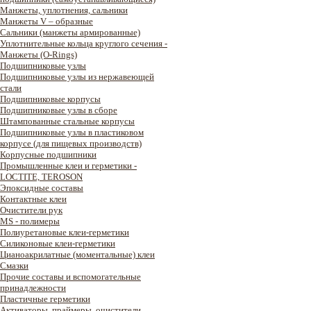
Манжеты, уплотнения, сальники
Манжеты V – образные
Сальники (манжеты армированные)
Уплотнительные кольца круглого сечения -
Манжеты (O-Rings)
Подшипниковые узлы
Подшипниковые узлы из нержавеющей
стали
Подшипниковые корпусы
Подшипниковые узлы в сборе
Штампованные стальные корпусы
Подшипниковые узлы в пластиковом
корпусе (для пищевых производств)
Корпусные подшипники
Промышленные клеи и герметики -
LOCTITE, TEROSON
Эпоксидные составы
Контактные клеи
Очистители рук
MS - полимеры
Полиуретановые клеи-герметики
Силиконовые клеи-герметики
Цианоакрилатные (моментальные) клеи
Смазки
Прочие составы и вспомогательные
принадлежности
Пластичные герметики
Активаторы, праймеры, очистители