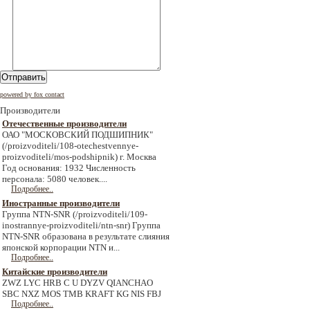
Отправить
powered by fox contact
Производители
Отечественные производители
ОАО "МОСКОВСКИЙ ПОДШИПНИК"
(/proizvoditeli/108-otechestvennye-
proizvoditeli/mos-podshipnik) г. Москва
Год основания: 1932 Численность
персонала: 5080 человек....
Подробнее..
Иностранные производители
Группа NTN-SNR (/proizvoditeli/109-
inostrannye-proizvoditeli/ntn-snr) Группа
NTN-SNR образована в результате слияния
японской корпорации NTN и...
Подробнее..
Китайские производители
ZWZ LYC HRB C U DYZV QIANCHAO
SBC NXZ MOS TMB KRAFT KG NIS FBJ
Подробнее..