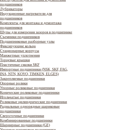
подшипников
Лубрикаторы
Индукционные нагреватели для
подшипников
Комплекты для монтажа и демонтажа
подшипников
Щупы для измерения зазоров в подшипнике
Съемники подшипников
Подшипниковые разборные узлы
Фиксирующие кольца
Стационарные корпусы
Манжетные уплотнения
Торцевые крышки
Пластичные смазки SKF
Импортные подшипники (NSK, SKF, FAG,
INA, NTN, KOYO, TIMKEN, ELGES)
Закрепляемые подшипники
Опорные ролики
Упорные роликовые подшипники
Конические роликовые подшипники
Игольчатые подшипники
Роликовые цилиндрические подшипники
Радиальные однорядные шариковые
подшипники
Сверхточные подшипники
Комбинированные подшипники
Шарнирные подшипники (GE)
Упорные шариковые подшипники